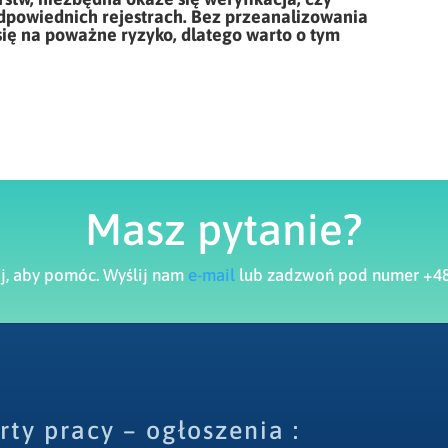
 odpowiednich rejestrach. Bez przeanalizowania
się na poważne ryzyko, dlatego warto o tym
Masz pytanie?
aj, aby pomóc. Wyślij nam
e-mail
lub zadzwoń pod numer +48
rty pracy – ogłoszenia :