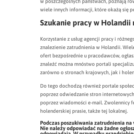
w poszczególnych państwach, poznają rów
wiele innych informacji, które okażą się 
Szukanie pracy w Holandii 
Korzystanie z usług agencji pracy i różne
znalezienie zatrudnienia w Holandii. Wiel
ofert bezpośrednie u pracodawców, ogłasz
znaleźć można mnóstwo portali specjalizu
zarówno o stronach krajowych, jak i hole
Do tego dochodzą również portale społec
poprzez odwiedzanie stron internetowych 
poprzez wiadomości e-mail. Zwolennicy f
holenderskiej prasie, także tej lokalnej.
Podczas poszukiwania zatrudnienia na 
Nie należy odpowiadać na żadne ogłosze
odpowiadają. W przypadku przedsiębior