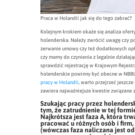
Praca w Holandii jak się do tego zabrać?
Kolejnym krokiem okaże się analiza oferty 
holenderska. Należy zwrócić uwagę czy po
zerwanie umowy czy też dodatkowych opł
czy mamy do czynienia z legalnie działają
sprawdzić rejestrację w Krajowym Rejestr
holenderskie powinny być obecne w NBBU
pracy w Holandii
, warto przejrzeć jeszcz
zawiera najważniejsze kwestie związane z
Szukając pracy przez holenders
tym, że zatrudnienie w tej formi
Najkrótsza jest faza A, która tr
pracować u różnych osób i firm,
(wówczas faza naliczana jest o