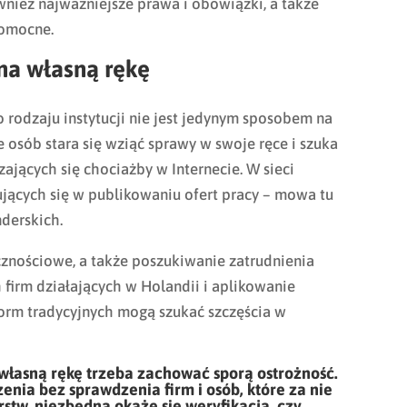
nież najważniejsze prawa i obowiązki, a także
pomocne.
na własną rękę
go rodzaju instytucji nie jest jedynym sposobem na
e osób stara się wziąć sprawy w swoje ręce i szuka
ających się chociażby w Internecie. W sieci
jących się w publikowaniu ofert pracy – mowa tu
nderskich.
znościowe, a także poszukiwanie zatrudnienia
firm działających w Holandii i aplikowanie
orm tradycyjnych mogą szukać szczęścia w
własną rękę trzeba zachować sporą ostrożność.
nia bez sprawdzenia firm i osób, które za nie
stw, niezbędna okaże się weryfikacja, czy