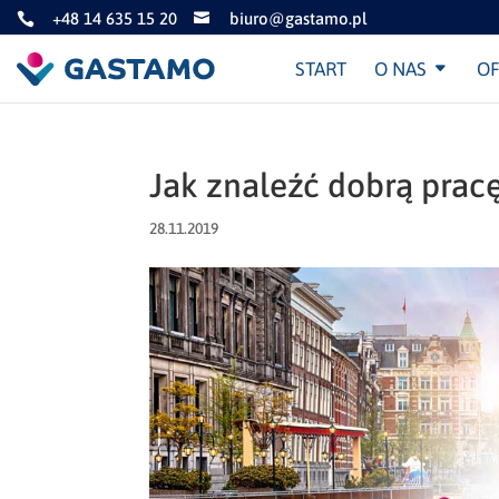
+48 14 635 15 20
biuro@gastamo.pl


START
O NAS
OF
Jak znaleźć dobrą prac
28.11.2019